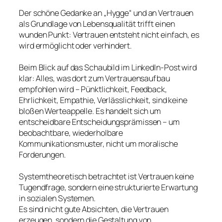
Der schöne Gedanke an „Hygge“ und an Vertrauen
als Grundlage von Lebensqualität trifft einen
wunden Punkt: Vertrauen entsteht nicht einfach, es
wird ermöglicht oder verhindert.
Beim Blick auf das Schaubild im LinkedIn-Post wird
klar: Alles, was dort zum Vertrauensaufbau
empfohlen wird – Pünktlichkeit, Feedback,
Ehrlichkeit, Empathie, Verlässlichkeit, sind keine
bloßen Werteappelle. Es handelt sich um
entscheidbare Entscheidungsprämissen – um
beobachtbare, wiederholbare
Kommunikationsmuster, nicht um moralische
Forderungen.
Systemtheoretisch betrachtet ist Vertrauen keine
Tugendfrage, sondern eine strukturierte Erwartung
in sozialen Systemen.
Es sind nicht gute Absichten, die Vertrauen
erzeugen, sondern die Gestaltung von