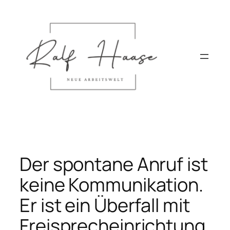
Direkt
zum
Inhalt
wechseln
Der spontane Anruf ist
keine Kommunikation.
Er ist ein Überfall mit
Freisprecheinrichtung.