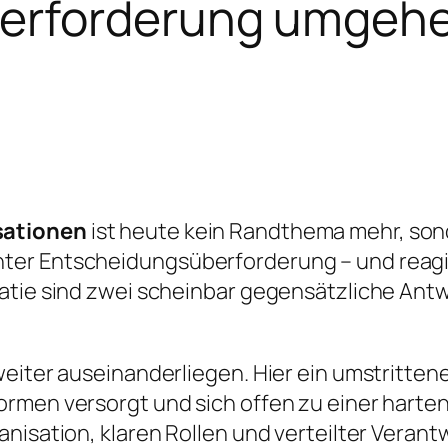
erforderung umgeh
sationen
ist heute kein Randthema mehr, son
ter Entscheidungsüberforderung – und reagie
ratie sind zwei scheinbar gegensätzliche Ant
weiter auseinanderliegen. Hier ein umstritte
rmen versorgt und sich offen zu einer harten
nisation, klaren Rollen und verteilter Verant