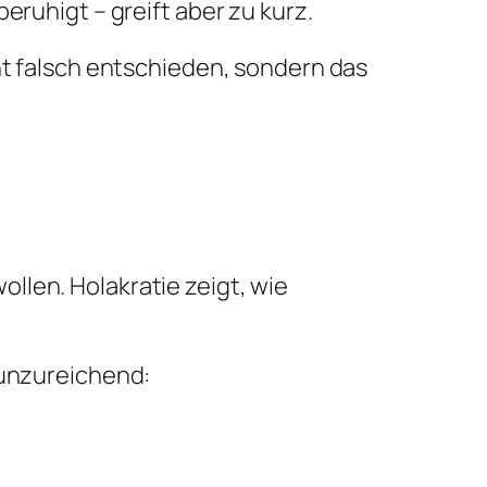
eruhigt – greift aber zu kurz.
ht falsch entschieden, sondern das
llen. Holakratie zeigt, wie
 unzureichend: