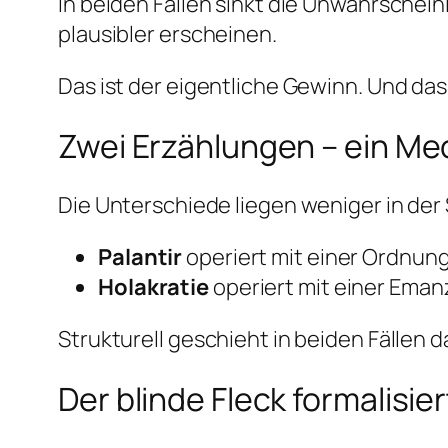
In beiden Fällen sinkt die Unwahrschein
plausibler erscheinen.
Das ist der eigentliche Gewinn. Und das 
Zwei Erzählungen – ein M
Die Unterschiede liegen weniger in der 
Palantir
operiert mit einer Ordnung
Holakratie
operiert mit einer Emanz
Strukturell geschieht in beiden Fällen 
Der blinde Fleck formalisier