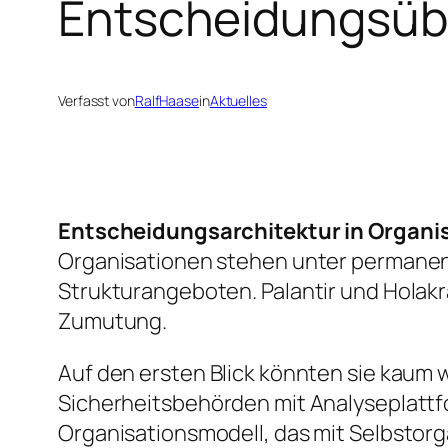
Entscheidungsüb
Verfasst von
RalfHaase
in
Aktuelles
Entscheidungsarchitektur in Organi
Organisationen stehen unter permanen
Strukturangeboten. Palantir und Holak
Zumutung.
Auf den ersten Blick könnten sie kaum 
Sicherheitsbehörden mit Analyseplattfo
Organisationsmodell, das mit Selbstorga