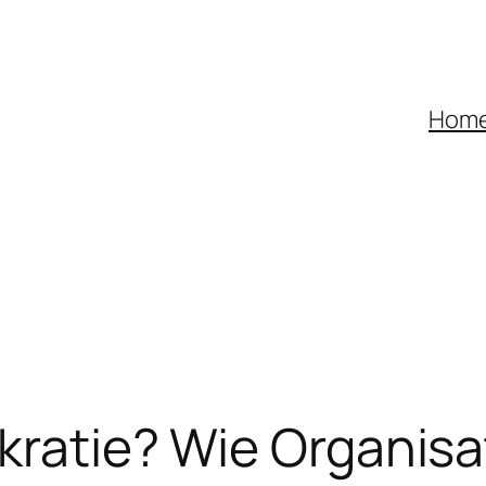
Hom
akratie? Wie Organis