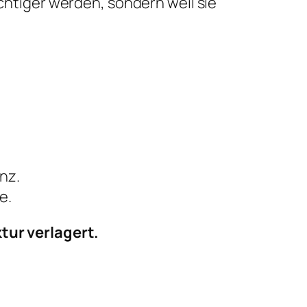
ichtiger werden, sondern weil sie
nz.
e.
tur verlagert.