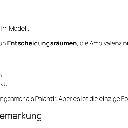
 im Modell.
von
Entscheidungsräumen
, die Ambivalenz n
n.
kt.
gsamer als Palantir. Aber es ist die einzige For
bemerkung