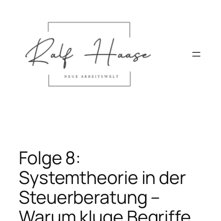
Direkt
zum
Inhalt
wechseln
Folge 8:
Systemtheorie in der
Steuerberatung –
Warum kluge Begriffe